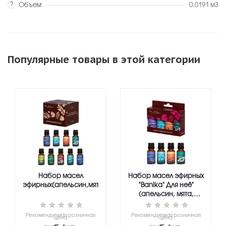
?
Объем
0.0191 м3
Популярные товары в этой категории
Набор масел
Набор масел эфирных
эфирных(апельсин,мята,пихта,лаванда,эвкалипт,бергамот,
"Banika" Для неё"
(апельсин, мята,
пихта, лаванда),
4х15мл
Рекомендуемая розничная
Рекомендуемая розничная
цена
цена